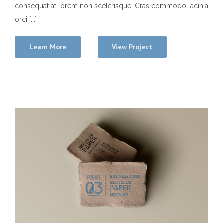
consequat at lorem non scelerisque. Cras commodo lacinia
orci [...]
Learn More
View Project