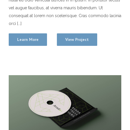
nulla eu odio vehicula ultrices in in ipsum. In porttitor lectus
vel augue faucibus, at viverra mauris bibendum. Ut
consequat at lorem non scelerisque. Cras commodo lacinia
orci [...]
Learn More
View Project