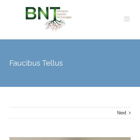
Skip
to
content
Faucibus Tellus
Next