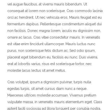
vel augue faucibus, at viverra mauris bibendum. Ut
consequat at lorem non scelerisque. Cras commodo lacinia
orci ac hendrerit. Ut nec vehicula eros. Mauris feugiat est eu
fermentum dapibus. Pellentesque condimentum aliquet dui
non facilisis. Donec magna lorem, iaculis eu dignissim non,
ornare ac lacus. Cras vitae consectetur mauris. In venenatis
est vitae enim tincidunt ullamcorper. Mauris luctus nunc
purus, non scelerisque felis dictum ac. Sed odio ipsum,
placerat eget bibendum eu, facilisis eu nunc. Duis viverra,
erat at lobortis varius, risus est scelerisque tortor, nec
molestie lacus lectus sit amet metus.
Cras volutpat, ipsum a dignissim pulvinar, turpis nulla
egestas turpis, sit amet cursus diam nunc a neque.
Maecenas ultrices molestie accumsan. Vivamus pretium
vulputate massa, in venenatis mauris elementum eget. Class
aptent taciti sociosqu ad litora torquent per conubia nostra,