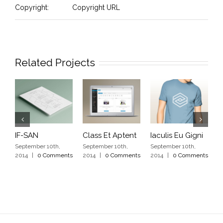
Copyright:
Copyright URL
Related Projects
IF-SAN
Class Et Aptent
Iaculis Eu Gigni
D
V
September 10th,
September 10th,
September 10th,
2014
|
0 Comments
2014
|
0 Comments
2014
|
0 Comments
S
2