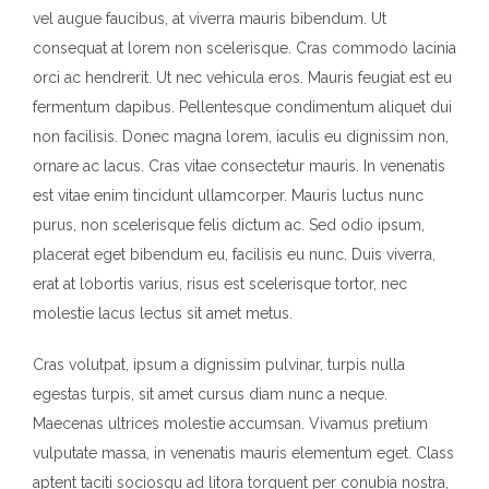
vel augue faucibus, at viverra mauris bibendum. Ut
consequat at lorem non scelerisque. Cras commodo lacinia
orci ac hendrerit. Ut nec vehicula eros. Mauris feugiat est eu
fermentum dapibus. Pellentesque condimentum aliquet dui
non facilisis. Donec magna lorem, iaculis eu dignissim non,
ornare ac lacus. Cras vitae consectetur mauris. In venenatis
est vitae enim tincidunt ullamcorper. Mauris luctus nunc
purus, non scelerisque felis dictum ac. Sed odio ipsum,
placerat eget bibendum eu, facilisis eu nunc. Duis viverra,
erat at lobortis varius, risus est scelerisque tortor, nec
molestie lacus lectus sit amet metus.
Cras volutpat, ipsum a dignissim pulvinar, turpis nulla
egestas turpis, sit amet cursus diam nunc a neque.
Maecenas ultrices molestie accumsan. Vivamus pretium
vulputate massa, in venenatis mauris elementum eget. Class
aptent taciti sociosqu ad litora torquent per conubia nostra,