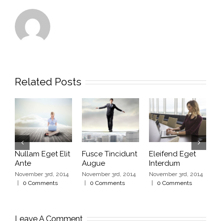
Related Posts
Nullam Eget Elit
Fusce Tincidunt
Eleifend Eget
C
Ante
Augue
Interdum
I
November 3rd, 2014
November 3rd, 2014
November 3rd, 2014
N
|
0 Comments
|
0 Comments
|
0 Comments
|
Leave A Comment