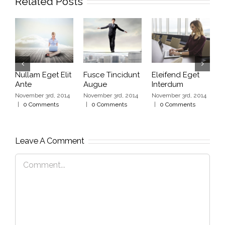
Related Posts
Nullam Eget Elit
Fusce Tincidunt
Eleifend Eget
C
Ante
Augue
Interdum
I
November 3rd, 2014
November 3rd, 2014
November 3rd, 2014
N
|
0 Comments
|
0 Comments
|
0 Comments
|
Leave A Comment
Comment