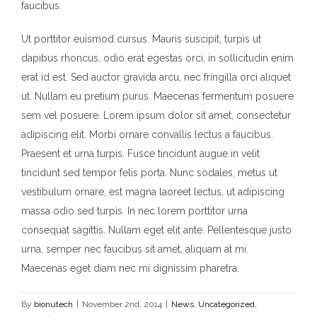
faucibus.
Ut porttitor euismod cursus. Mauris suscipit, turpis ut
dapibus rhoncus, odio erat egestas orci, in sollicitudin enim
erat id est. Sed auctor gravida arcu, nec fringilla orci aliquet
ut. Nullam eu pretium purus. Maecenas fermentum posuere
sem vel posuere. Lorem ipsum dolor sit amet, consectetur
adipiscing elit. Morbi ornare convallis lectus a faucibus.
Praesent et urna turpis. Fusce tincidunt augue in velit
tincidunt sed tempor felis porta. Nunc sodales, metus ut
vestibulum ornare, est magna laoreet lectus, ut adipiscing
massa odio sed turpis. In nec lorem porttitor urna
consequat sagittis. Nullam eget elit ante. Pellentesque justo
urna, semper nec faucibus sit amet, aliquam at mi.
Maecenas eget diam nec mi dignissim pharetra.
By
bionutech
|
November 2nd, 2014
|
News
,
Uncategorized
,